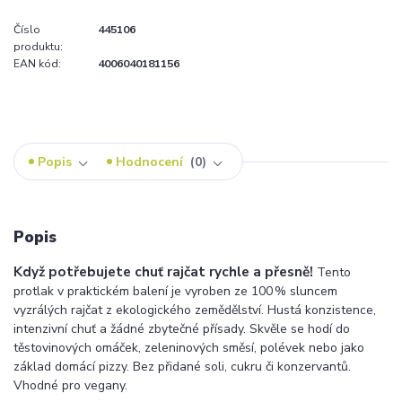
Číslo
445106
produktu:
EAN kód:
4006040181156
Popis
Hodnocení
0
Popis
Když potřebujete chuť rajčat rychle a přesně!
Tento
protlak v praktickém balení je vyroben ze 100 % sluncem
vyzrálých rajčat z ekologického zemědělství. Hustá konzistence,
intenzivní chuť a žádné zbytečné přísady. Skvěle se hodí do
těstovinových omáček, zeleninových směsí, polévek nebo jako
základ domácí pizzy. Bez přidané soli, cukru či konzervantů.
Vhodné pro vegany.