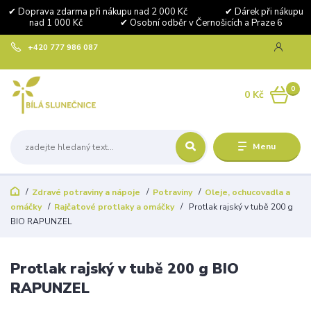
✔ Doprava zdarma při nákupu nad 2 000 Kč ✔ Dárek při nákupu
nad 1 000 Kč ✔ Osobní odběr v Černošicích a Praze 6
+420 777 986 087
0
0 Kč
Menu
Zdravé potraviny a nápoje
Potraviny
Oleje, ochucovadla a
omáčky
Rajčatové protlaky a omáčky
Protlak rajský v tubě 200 g
BIO RAPUNZEL
Protlak rajský v tubě 200 g BIO
RAPUNZEL