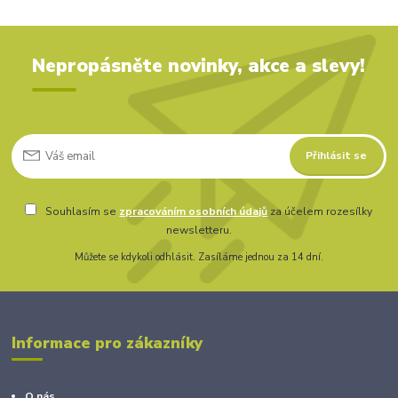
Nepropásněte novinky, akce a slevy!
Přihlásit se
Souhlasím se
zpracováním osobních údajů
za účelem rozesílky
newsletteru.
Můžete se kdykoli odhlásit. Zasíláme jednou za 14 dní.
Informace pro zákazníky
O nás