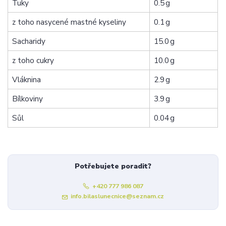
Tuky
0.5 g
z toho nasycené mastné kyseliny
0.1 g
Sacharidy
15.0 g
z toho cukry
10.0 g
Vláknina
2.9 g
Bílkoviny
3.9 g
Sůl
0.04 g
Potřebujete poradit?
+420 777 986 087
info.bilaslunecnice@seznam.cz