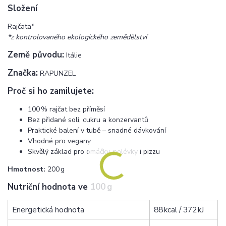
Složení
Rajčata*
*z kontrolovaného ekologického zemědělství
Země původu:
Itálie
Značka:
RAPUNZEL
Proč si ho zamilujete:
100 % rajčat bez příměsí
Bez přidané soli, cukru a konzervantů
Praktické balení v tubě – snadné dávkování
Vhodné pro vegany
Skvělý základ pro omáčky, polévky i pizzu
Hmotnost:
200 g
Nutriční hodnota ve 100 g
Energetická hodnota
88 kcal / 372 kJ