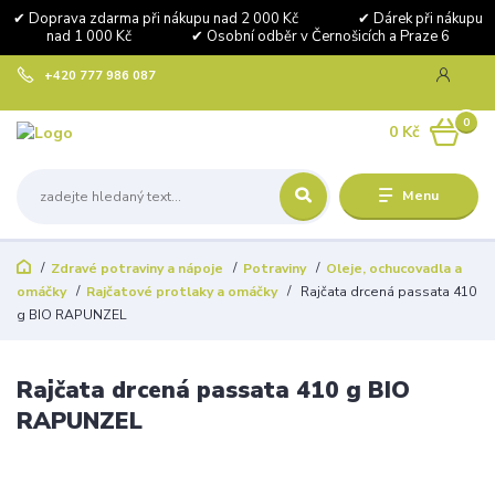
✔ Doprava zdarma při nákupu nad 2 000 Kč ✔ Dárek při nákupu
nad 1 000 Kč ✔ Osobní odběr v Černošicích a Praze 6
+420 777 986 087
0
0 Kč
Menu
Zdravé potraviny a nápoje
Potraviny
Oleje, ochucovadla a
omáčky
Rajčatové protlaky a omáčky
Rajčata drcená passata 410
g BIO RAPUNZEL
Rajčata drcená passata 410 g BIO
RAPUNZEL