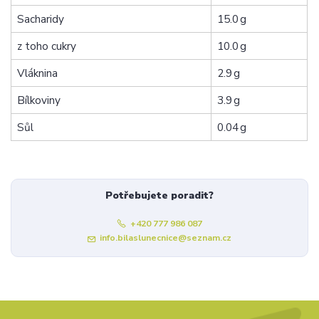
Sacharidy
15.0 g
z toho cukry
10.0 g
Vláknina
2.9 g
Bílkoviny
3.9 g
Sůl
0.04 g
Potřebujete poradit?
+420 777 986 087
info.bilaslunecnice@seznam.cz