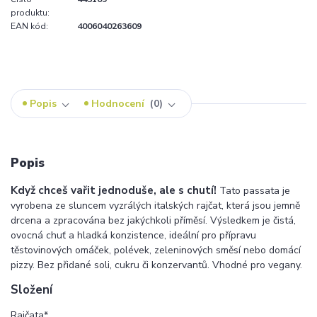
produktu:
EAN kód:
4006040263609
Popis
Hodnocení
0
Popis
Když chceš vařit jednoduše, ale s chutí!
Tato passata je
vyrobena ze sluncem vyzrálých italských rajčat, která jsou jemně
drcena a zpracována bez jakýchkoli příměsí. Výsledkem je čistá,
ovocná chuť a hladká konzistence, ideální pro přípravu
těstovinových omáček, polévek, zeleninových směsí nebo domácí
pizzy. Bez přidané soli, cukru či konzervantů. Vhodné pro vegany.
Složení
Rajčata*