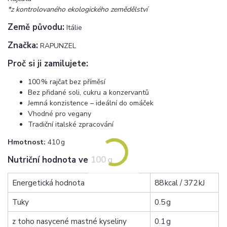
*z kontrolovaného ekologického zemědělství
Země původu:
Itálie
Značka:
RAPUNZEL
Proč si ji zamilujete:
100 % rajčat bez příměsí
Bez přidané soli, cukru a konzervantů
Jemná konzistence – ideální do omáček
Vhodné pro vegany
Tradiční italské zpracování
Hmotnost:
410 g
Nutriční hodnota ve 100 g
Energetická hodnota
88 kcal / 372 kJ
Tuky
0.5 g
z toho nasycené mastné kyseliny
0.1 g