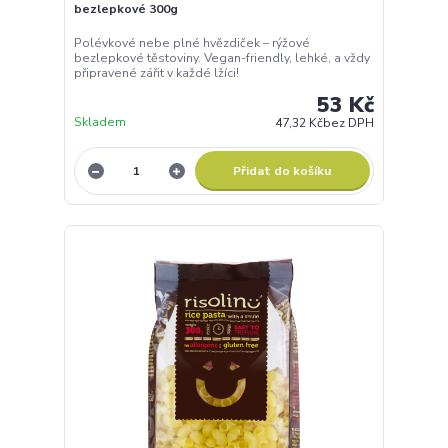
bezlepkové 300g
Polévkové nebe plné hvězdiček – rýžové
bezlepkové těstoviny. Vegan-friendly, lehké, a vždy
připravené zářit v každé lžíci!
53 Kč
Skladem
47,32 Kč
bez DPH
Přidat do košíku