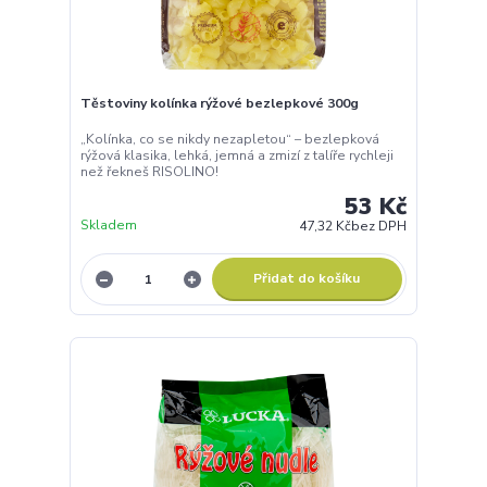
Těstoviny kolínka rýžové bezlepkové 300g
„Kolínka, co se nikdy nezapletou“ – bezlepková
rýžová klasika, lehká, jemná a zmizí z talíře rychleji
než řekneš RISOLINO!
53 Kč
Skladem
47,32 Kč
bez DPH
Přidat do košíku