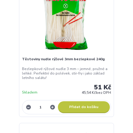
Těstoviny nudle rýžové 3mm bezlepkové 240g
Bezlepkové rýžové nudle 3 mm – jemné, pružné a
lehké. Perfektní do polévek, stir-fry i jako základ
letního salátu!
51 Kč
Skladem
45,54 Kč
bez DPH
Přidat do košíku