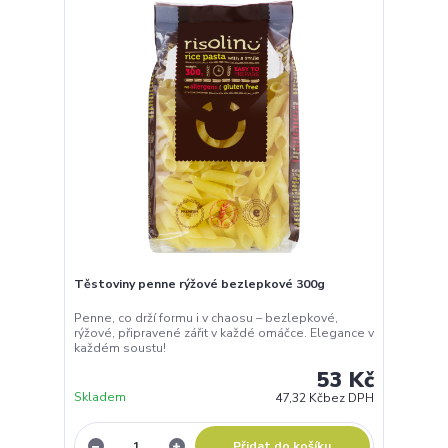
Těstoviny penne rýžové bezlepkové 300g
Penne, co drží formu i v chaosu – bezlepkové,
rýžové, připravené zářit v každé omáčce. Elegance v
každém soustu!
53 Kč
Skladem
47,32 Kč
bez DPH
Přidat do košíku