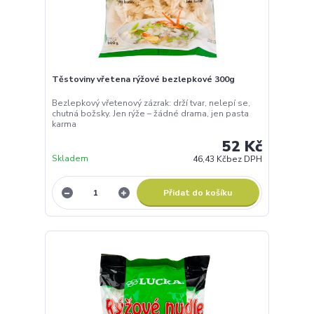
Těstoviny vřetena rýžové bezlepkové 300g
Bezlepkový vřetenový zázrak: drží tvar, nelepí se,
chutná božsky. Jen rýže – žádné drama, jen pasta
karma
52 Kč
Skladem
46,43 Kč
bez DPH
Přidat do košíku