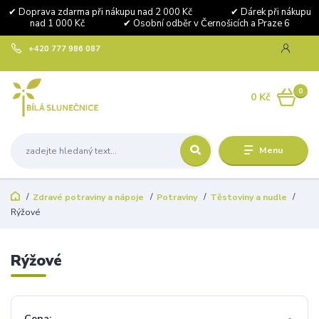
✔ Doprava zdarma při nákupu nad 2 000 Kč ✔ Dárek při nákupu
nad 1 000 Kč ✔ Osobní odběr v Černošicích a Praze 6
+420 777 986 087
0
0 Kč
Menu
Zdravé potraviny a nápoje
Potraviny
Těstoviny a nudle
Rýžové
Rýžové
Cena: