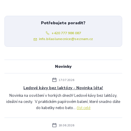
Potřebujete poradit?
+420 777 986 087
info.bilaslunecnice@seznam.cz
Novinky
17.07.2026
Ledové kávy bez laktózy - Novinka léta!
Novinka na osvěžení v horkých dnech! Ledové kávy bez laktózy,
ideální na cesty. V praktickém papírovém balení, které snadno dáte
do kabelky nebo bato...
číst celé
18.06.2026