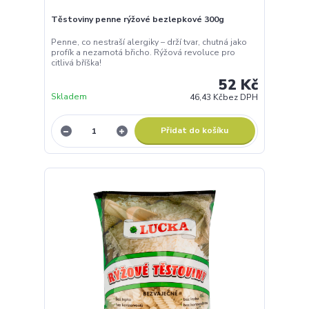
Těstoviny penne rýžové bezlepkové 300g
Penne, co nestraší alergiky – drží tvar, chutná jako
profík a nezamotá břicho. Rýžová revoluce pro
citlivá bříška!
52 Kč
Skladem
46,43 Kč
bez DPH
Přidat do košíku