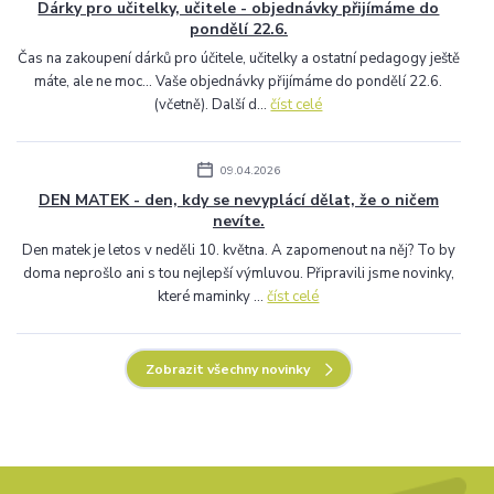
Dárky pro učitelky, učitele - objednávky přijímáme do
pondělí 22.6.
Čas na zakoupení dárků pro účitele, učitelky a ostatní pedagogy ještě
máte, ale ne moc... Vaše objednávky přijímáme do pondělí 22.6.
(včetně). Další d...
číst celé
09.04.2026
DEN MATEK - den, kdy se nevyplácí dělat, že o ničem
nevíte.
Den matek je letos v neděli 10. května. A zapomenout na něj? To by
doma neprošlo ani s tou nejlepší výmluvou. Připravili jsme novinky,
které maminky ...
číst celé
Zobrazit všechny novinky