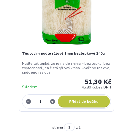
Těstoviny nudle rýžové 1mm bezlepkové 240g
Nudle tak tenké, že je najde i ninja – bez lepku, bez
zbytečností, jen čistá rýžová krása. Uvařeno raz dva,
snědeno raz dva!
51,30 Kč
Skladem
45,80 Kč
bez DPH
Přidat do košíku
strana
z 1