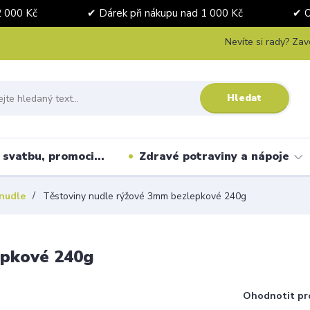
nad 2 000 Kč ✔ Dárek při nákupu nad 1 000 Kč ✔ Osobní 
Nevíte si rady? Zav
Hledat
svatbu, promoci...
Zdravé potraviny a nápoje
 nudle
Těstoviny nudle rýžové 3mm bezlepkové 240g
epkové 240g
Ohodnotit pr