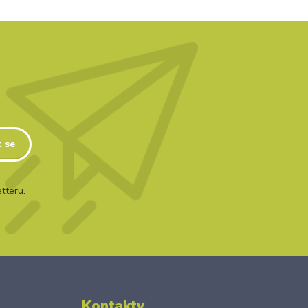
t se
tteru.
Kontakty