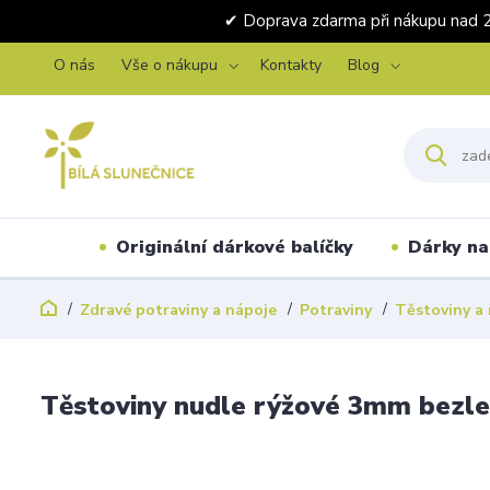
✔ Doprava zdarma při nákupu 
O nás
Vše o nákupu
Kontakty
Blog
Originální dárkové balíčky
Dárky na 
Zdravé potraviny a nápoje
Potraviny
Těstoviny a
Těstoviny nudle rýžové 3mm bezl