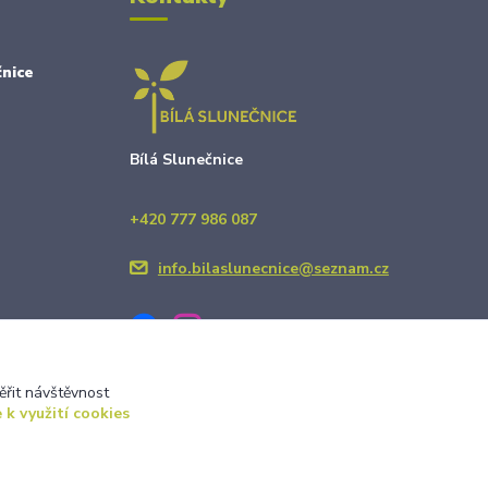
nice
Bílá Slunečnice
+420 777 986 087
info.bilaslunecnice@seznam.cz
ěřit návštěvnost
 k využití cookies