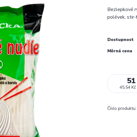
Bezlepkové rý
polévek, stir-
Dostupnost
Měrná cena
51
45,54 Kč
Číslo produktu: