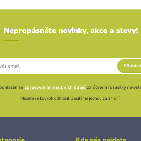
Nepropásněte novinky, akce a slevy!
Přihlási
uhlasím se
zpracováním osobních údajů
za účelem rozesílky newsle
Můžete se kdykoli odhlásit. Zasíláme jednou za 14 dní.
ategorie
Kde nás najdete