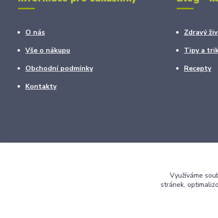
O nás
Zdravý živ
Vše o nákupu
Tipy a tri
Obchodní podmínky
Recepty
Kontakty
Využíváme soubo
stránek, optimaliz