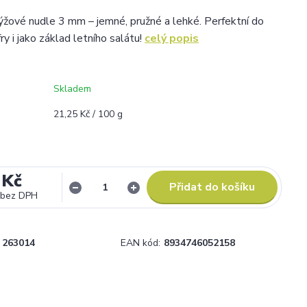
žové nudle 3 mm – jemné, pružné a lehké. Perfektní do
fry i jako základ letního salátu!
celý popis
Skladem
21,25 Kč / 100 g
 Kč
Přidat do košíku
bez DPH
263014
EAN kód:
8934746052158