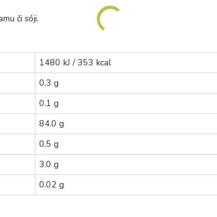
u či sóji.
1480 kJ / 353 kcal
0.3 g
0.1 g
84.0 g
0.5 g
3.0 g
0.02 g