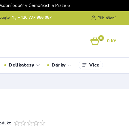
odběr v Černošicích a Praze 6
olejte.
+420 777 986 087
Přihlášení
0
0 Kč
Více
Delikatesy
Dárky
odukt