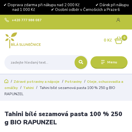
✔ Doprava zdarma při nákupu nad 2 000 Kč ✔ Dárek při nákupu
nad 1 000 Kč ✔ Osobní odběr v Černošicích a Praze 6
+420 777 986 087
0
0 Kč
Menu
Zdravé potraviny a nápoje
Potraviny
Oleje, ochucovadla a
omáčky
Tahini
Tahini bílé sezamová pasta 100 % 250 g BIO
RAPUNZEL
Tahini bílé sezamová pasta 100 % 250
g BIO RAPUNZEL