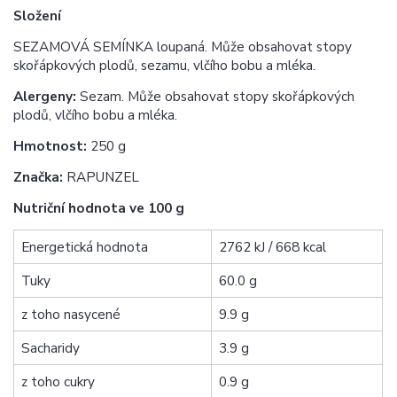
Složení
SEZAMOVÁ SEMÍNKA loupaná. Může obsahovat stopy
skořápkových plodů, sezamu, vlčího bobu a mléka.
Alergeny:
Sezam. Může obsahovat stopy skořápkových
plodů, vlčího bobu a mléka.
Hmotnost:
250 g
Značka:
RAPUNZEL
Nutriční hodnota ve 100 g
Energetická hodnota
2762 kJ / 668 kcal
Tuky
60.0 g
z toho nasycené
9.9 g
Sacharidy
3.9 g
z toho cukry
0.9 g