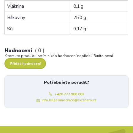
Vláknina
8.1 g
Bílkoviny
25.0 g
Sůl
0.17 g
Hodnocení
0
K tomuto produktu zatím nikdo hodnocení nepřidal. Buďte první.
Přidat hodnocení
Potřebujete poradit?
+420 777 986 087
info.bilaslunecnice@seznam.cz