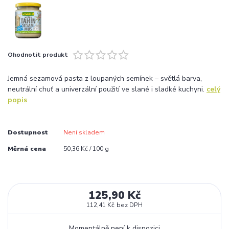
Ohodnotit produkt
Jemná sezamová pasta z loupaných semínek – světlá barva,
neutrální chuť a univerzální použití ve slané i sladké kuchyni.
celý
popis
Dostupnost
Není skladem
Měrná cena
50,36 Kč / 100 g
125,90 Kč
112,41 Kč
bez DPH
Momentálně není k dispozici