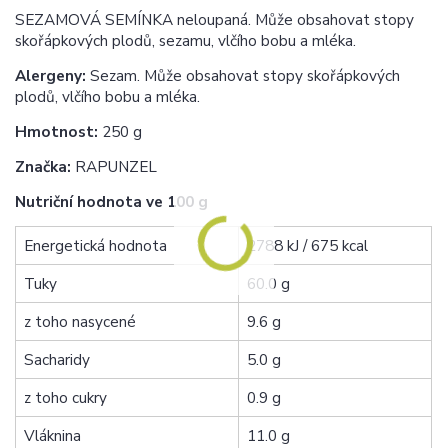
SEZAMOVÁ SEMÍNKA neloupaná. Může obsahovat stopy
skořápkových plodů, sezamu, vlčího bobu a mléka.
Alergeny:
Sezam. Může obsahovat stopy skořápkových
plodů, vlčího bobu a mléka.
Hmotnost:
250 g
Značka:
RAPUNZEL
Nutriční hodnota ve 100 g
Energetická hodnota
2788 kJ / 675 kcal
Tuky
60.0 g
z toho nasycené
9.6 g
Sacharidy
5.0 g
z toho cukry
0.9 g
Vláknina
11.0 g