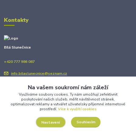
Kontakty
Bílá Slunečnice
+420 777 986 087
info.bilaslunecnice@seznam.cz
Na vašem soukromí nám záleží
Využíváme soubory cookies. Ty nám umožňují zefektivnit
poskytování našich služeb, měřit návštěvnost stránek,
optimalizovat reklamy a vytvářet uživatelsky příjemné internetové
prostředí.
Více k využití cookies
Upravit sběr cookies.
Souhlasím
Nastavení
Copyright © BÍLÁ SLUNEČNICE 2025