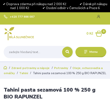
✔ Doprava zdarma při nákupu nad 2 000 Kč ✔ Dárek při nákupu
nad 1 000 Kč ✔ Osobní odběr v Černošicích a Praze 6
+420 777 986 087
0
0 Kč
Menu
Zdravé potraviny a nápoje
Potraviny
Oleje, ochucovadla a
omáčky
Tahini
Tahini pasta sezamová 100 % 250 g BIO RAPUNZEL
Tahini pasta sezamová 100 % 250 g
BIO RAPUNZEL