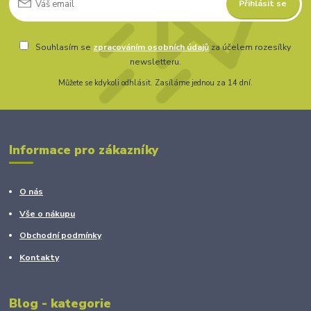
Přihlásit se
Souhlasím se
zpracováním osobních údajů
za účelem rozesílky
newsletteru.
Můžete se kdykoli odhlásit. Zasíláme jednou za 14 dní.
Informace pro zákazníky
O nás
Vše o nákupu
Obchodní podmínky
Kontakty
Blog - kategorie